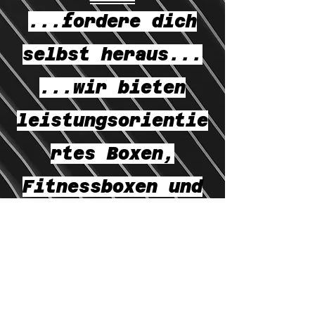
...fordere dich
selbst heraus...
...wir bieten
leistungsorientie
rtes Boxen,
Fitnessboxen und
Kinderboxen für
[m/w/d] an...